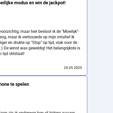
oeilijke modus en win de jackpot!
orzichtig, maar hier besloot ik de "Moeilijk"-
ng, maar ik vertrouwde op mijn intuïtie! Ik
ger en drukte op "Stop" op tijd, vlak voor de
l :) De winst was geweldig! Het belangrijkste is
tijd stilstaat!
24.05.2025
hone te spelen
efoon als ik onderweg ben of tijdens pauzes.