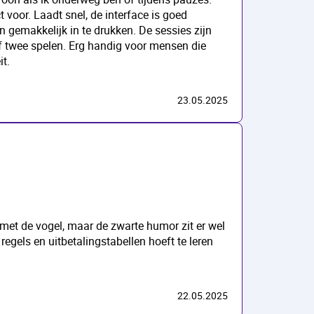
t voor. Laadt snel, de interface is goed
 gemakkelijk in te drukken. De sessies zijn
of twee spelen. Erg handig voor mensen die
t.
23.05.2025
n met de vogel, maar de zwarte humor zit er wel
regels en uitbetalingstabellen hoeft te leren
22.05.2025